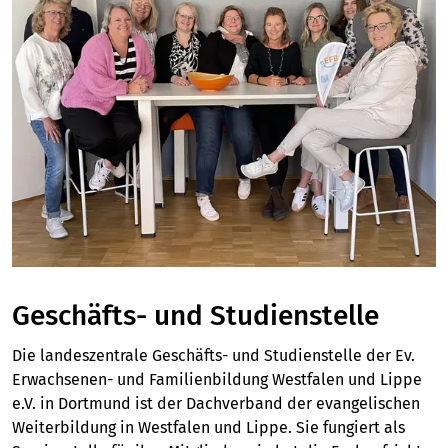
Ev. Familienbildung im Kirchenkreis Bochum 
- Bochum
Qualitätssicherung
Ev. Jugendbildungsstätte Tecklenburg
Satzung
Ev. Erwachsenenbildung im AGORA Kultur- 
Fachtagungen, Konferenzen & Bildungsforen
Tagungsstätte Haus Villigst
Leitbild
und Bildungszentrum - Castrop-Rauxel
Projekte
Ev. Erwachsenenbildung in der Lippischen 
Landeskirche - Detmold
Bildung auf Bestellung
Ev. Familienbildung in der Lippischen 
Landeskirche - Detmold
Geschäfts- und Studienstelle
Die landeszentrale Geschäfts- und Studienstelle der Ev.
Ev. Familienbildung im Paul-Gerhardt-Haus - 
Erwachsenen- und Familienbildung Westfalen und Lippe
Dorsten
e.V. in Dortmund ist der Dachverband der evangelischen
Weiterbildung in Westfalen und Lippe. Sie fungiert als