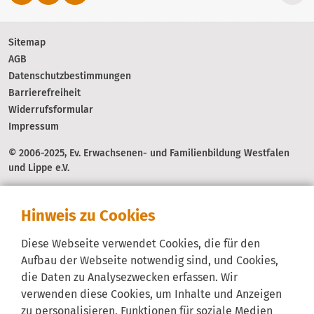
Ev. Erwachsenenbildung im 
Kirchenkreisverband Herford, Lübbecke, 
Sitemap
Minden und Vlotho - Herford
AGB
Datenschutzbestimmungen
Barrierefreiheit
Ev. Erwachsenenbildung in der Fachstelle 
eine Welt im Kirchenkreis Herne - Herne
Widerrufsformular
Impressum
© 2006-2025, Ev. Erwachsenen- und Familienbildung Westfalen
Ev. Erwachsenenbildung im Kirchenkreis 
und Lippe e.V.
Iserlohn - Iserlohn
Hinweis zu Cookies
Ev. Erwachsenenbildung im 
Kirchenkreisverband Herford, Lübbecke, 
Diese Webseite verwendet Cookies, die für den
Minden und Vlotho - Lübbecke
Aufbau der Webseite notwendig sind, und Cookies,
die Daten zu Analysezwecken erfassen. Wir
Ev. Familienbildung im Diakonischen Werk 
verwenden diese Cookies, um Inhalte und Anzeigen
im Kirchenkreis Recklinghausen - Marl
zu personalisieren, Funktionen für soziale Medien