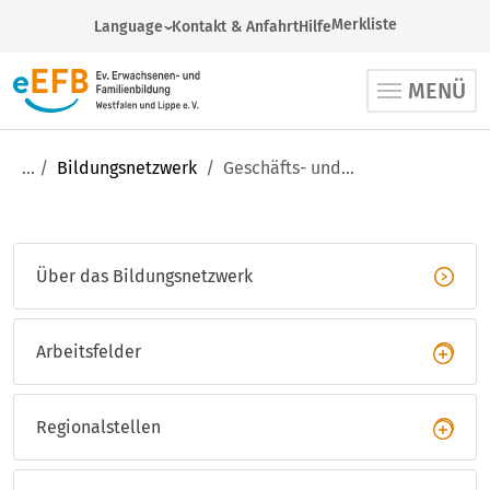
Merkliste
Language
Kontakt & Anfahrt
Hilfe
German
MENÜ
Arabic
English
French
Bildungsnetzwerk
Geschäfts- und Studienstelle
Russian
Spanish
Turkish
Über das Bildungsnetzwerk
Ukrainian
Arbeitsfelder
Aus-, Fort- und Weiterbildung
Regionalstellen