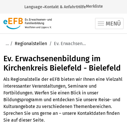
Merkliste
Language
Kontakt & Anfahrt
Hilfe
German
MENÜ
Arabic
English
French
Regionalstellen
Ev. Erwachsenenbildung im Kirchenkreis Bielefeld - Bielefeld
Russian
Ev. Erwachsenenbildung im
Spanish
Turkish
Kirchenkreis Bielefeld - Bielefeld
Ukrainian
Als Regionalstelle der eEFB bieten wir Ihnen eine Vielzahl
interessanter Veranstaltungen, Seminare und
Fortbildungen. Werfen Sie einen Blick in unser
Bildungsprogramm und entdecken Sie unsere Reise- und
Kulturangebote zu verschiedenen Themenbereichen.
Sprechen Sie uns gerne an – unsere Kontaktdaten finden
Sie auf dieser Seite.