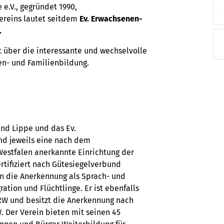
e.V., gegründet 1990,
Abendveranstaltungen
Hilfe
Bildungsplattform
reins lautet seitdem
Ev. Erwachsenen-
.
Familienbildung
t über die interessante und wechselvolle
en- und Familienbildung.
nd Lippe und das Ev.
nd jeweils eine nach dem
estfalen anerkannte Einrichtung der
tifiziert nach Gütesiegelverbund
in die Anerkennung als Sprach- und
ation und Flüchtlinge. Er ist ebenfalls
NRW und besitzt die Anerkennung nach
 Der Verein bieten mit seinen 45