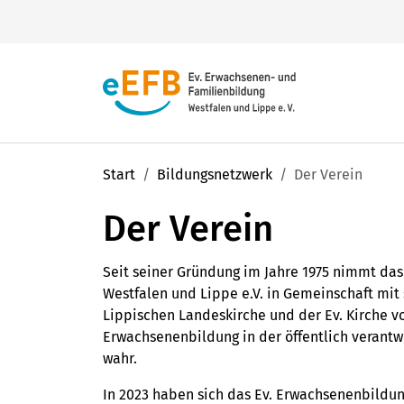
Ihr
evangelisches Erwachsenen-
Start
Bildungsnetzwerk
Der Verein
Sie haben eine Frage?
und Familienbildungsnetzwerk
mit
Wir helfen Ihnen gern weiter.
zahlreichen Angeboten heißt Sie
Der Verein
herzlich willkommen!
0231 5409-10
Seit seiner Gründung im Jahre 1975 nimmt da
info@ev-bildung.de
Westfalen und Lippe e.V. in Gemeinschaft mit
Lippischen Landeskirche und der Ev. Kirche v
Erwachsenenbildung in der öffentlich verantw
Finden Sie aus jährlich
über 10.000
wahr.
Unsere 45 Regionalstellen
Veranstaltungen, Seminaren,
In 2023 haben sich das Ev. Erwachsenenbildun