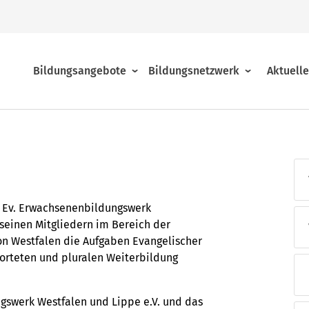
Bildungsangebote
Bildungsnetzwerk
Aktuell
Religion, Lebensgestaltung, Pilgern
Beratung
Über das Bildungsnetzwerk
Familien und Generationen
Allgemeine Geschäftsbedingungen
Regionalstellen
s Ev. Erwachsenenbildungswerk
 seinen Mitgliedern im Bereich der
Beruf und Pädagogik
Jahresprogramme
Akademien und Tagungshäuser
on Westfalen die Aufgaben Evangelischer
orteten und pluralen Weiterbildung
Online-Seminare
Presse
Der Verein
gswerk Westfalen und Lippe e.V. und das