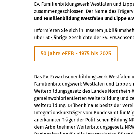
Fortbildungen oder auch Reise- und
Ev. Familienbildungswerk Westfalen und Lippe 
Kulturangeboten
das passende Angebot
zusammengeschlossen. Der Name des Trägerve
für sich!
und Familienbildung Westfalen und Lippe e.V
Informieren Sie sich in unserem Jubiläumshef
Alle Bildungsangebote
über 50-jährige Geschichte der Ev. Erwachsen
50 Jahre eEFB - 1975 bis 2025
Das Ev. Erwachsenenbildungswerk Westfalen u
Familienbildungswerk Westfalen und Lippe si
Weiterbildungsgesetz des Landes Nordrhein-W
gemeinwohlorientierten Weiterbildung und zer
Weiterbildung. Drüber hinaus besitz der Vere
Integrationskursträger vom Bundesamt für Migr
anerkannter Träger der Politischen Bildung 
dem Arbeitnehmer Weiterbildungsgesetz NRW.