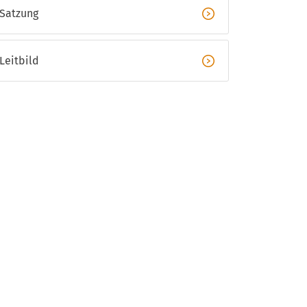
Satzung
Bildungsurlaub
Widerrufsformular
Leitbild
Jahresprogramme