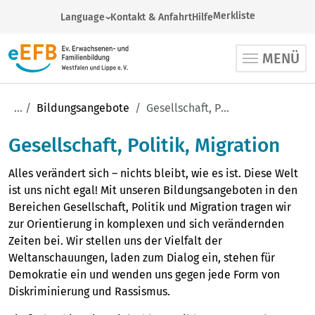
Merkliste
Language
Kontakt & Anfahrt
Hilfe
German
MENÜ
Arabic
English
French
Bildungsangebote
Gesellschaft, Politik, Migration
Russian
Gesellschaft, Politik, Migration
Spanish
Religion, Lebensgestaltung, Pilgern (1060)
Turkish
Alles verändert sich – nichts bleibt, wie es ist. Diese Welt
Gesellschaft, Politik, Migration (471)
Ukrainian
ist uns nicht egal! Mit unseren Bildungsangeboten in den
Bereichen Gesellschaft, Politik und Migration tragen wir
Familien und Generationen (56)
Veranstaltungsort auswählen
zur Orientierung in komplexen und sich verändernden
Kultur und Gesundheit (388)
Zeiten bei. Wir stellen uns der Vielfalt der
Regionalstelle auswählen
Weltanschauungen, laden zum Dialog ein, stehen für
Beruf und Pädagogik (378)
Demokratie ein und wenden uns gegen jede Form von
Umkreis
Diskriminierung und Rassismus.
Sprachen und Schulabschlüsse (66)
-
€
€