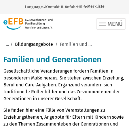
Merkliste
Language
Kontakt & Anfahrt
Hilfe
German
MENÜ
Arabic
English
French
Bildungsangebote
Familien und Generationen
Russian
Familien und Generationen
Spanish
Religion, Lebensgestaltung, Pilgern (1063)
Turkish
Gesellschaftliche Veränderungen fordern Familien in
Gesellschaft, Politik, Migration (473)
Ukrainian
besonderem Maße heraus. Sie stehen zwischen Erziehung,
Beruf und Care-Aufgaben. Ergänzend verändern sich
Familien und Generationen (56)
Veranstaltungsort auswählen
traditionelle Rollenbilder und das Zusammenleben der
Kultur und Gesundheit (389)
Generationen in unserer Gesellschaft.
Regionalstelle auswählen
Beruf und Pädagogik (378)
Sie finden hier eine Fülle von Veranstaltungen zu
Umkreis
Erziehungsthemen, Angebote für Eltern mit Kindern sowie
Sprachen und Schulabschlüsse (66)
zu den Themen Zusammenleben der Generationen und
-
€
€