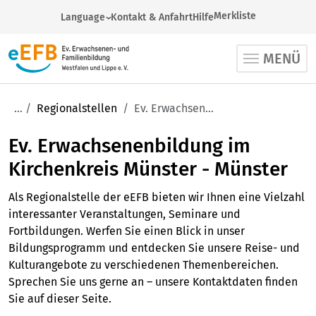
Merkliste
Language
Kontakt & Anfahrt
Hilfe
German
MENÜ
Arabic
English
French
Regionalstellen
Ev. Erwachsenenbildung im Kirchenkreis Münster - Münster
Russian
Ev. Erwachsenenbildung im
Spanish
Turkish
Kirchenkreis Münster - Münster
Ukrainian
Als Regionalstelle der eEFB bieten wir Ihnen eine Vielzahl
interessanter Veranstaltungen, Seminare und
Fortbildungen. Werfen Sie einen Blick in unser
Bildungsprogramm und entdecken Sie unsere Reise- und
Kulturangebote zu verschiedenen Themenbereichen.
Sprechen Sie uns gerne an – unsere Kontaktdaten finden
Sie auf dieser Seite.