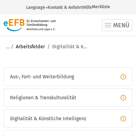
Merkliste
Language
Kontakt & Anfahrt
Hilfe
German
MENÜ
Arabic
English
French
Arbeitsfelder
Digitalität & Künstliche Intelligenz
Russian
Spanish
Turkish
Aus-, Fort- und Weiterbildung
Ukrainian
Religionen & Transkulturalität
Digitalität & Künstliche Intelligenz