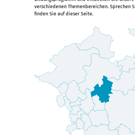
Fortbildungen oder auch Reise- und
verschiedenen Themenbereichen. Sprechen Si
Kulturangeboten
das passende Angebot
finden Sie auf dieser Seite.
für sich!
Alle Bildungsangebote