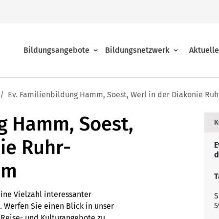
Bildungsangebote
Bildungsnetzwerk
Aktuell
Ev. Familienbildung Hamm, Soest, Werl in der Diakonie Ruh
Religion, Lebensgestaltung, Pilgern
Beratung
Über das Bildungsnetzwerk
ng Hamm, Soest,
K
Familien und Generationen
Allgemeine Geschäftsbedingungen
Regionalstellen
ie Ruhr-
E
d
Beruf und Pädagogik
Jahresprogramme
Akademien und Tagungshäuser
mm
T
ine Vielzahl interessanter
S
Online-Seminare
Presse
Der Verein
5
 Werfen Sie einen Blick in unser
Reise- und Kulturangebote zu