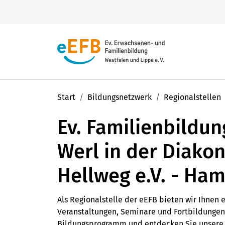
Ihr
evangelisches Erwachsenen-
Start
Bildungsnetzwerk
Regionalstellen
Sie haben eine Frage?
und Familienbildungsnetzwerk
mit
Wir helfen Ihnen gern weiter.
zahlreichen Angeboten heißt Sie
Ev. Familienbildu
herzlich willkommen!
0231 5409-10
Werl in der Diakon
info@ev-bildung.de
Hellweg e.V. - Ha
Finden Sie aus jährlich
über 10.000
Als Regionalstelle der eEFB bieten wir Ihnen e
Unsere 45 Regionalstellen
Veranstaltungen, Seminare und Fortbildungen.
Veranstaltungen, Seminaren,
Bildungsprogramm und entdecken Sie unsere 