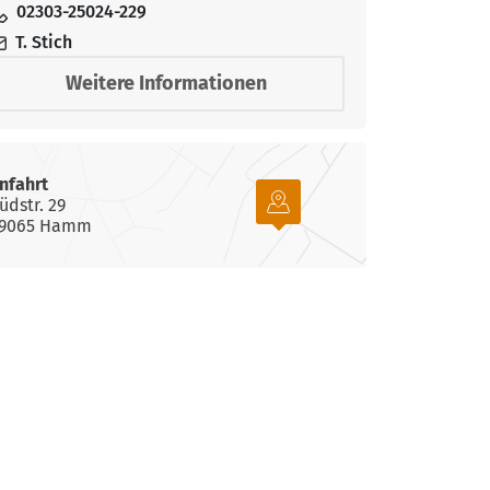
02303-25024-229
Bildungsurlaub
Widerrufsformular
T. Stich
Weitere Informationen
Jahresprogramme
nfahrt
üdstr. 29
9065 Hamm