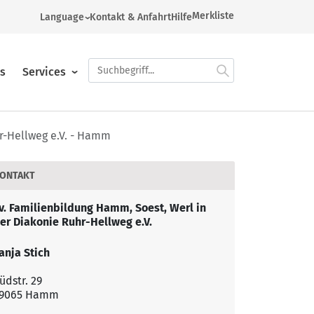
Merkliste
Language
Kontakt & Anfahrt
Hilfe
German
Arabic
es
Services
English
French
Russian
r-Hellweg e.V. - Hamm
Gesellschaft, Politik, Migration
Kontakt & Anfahrt
Arbeitsfelder
Spanish
Turkish
ONTAKT
Ukrainian
Kultur und Gesundheit
Bildungsplattform
Familienbildung
v. Familienbildung Hamm, Soest, Werl in
er Diakonie Ruhr-Hellweg e.V.
Sprachen und Schulabschlüsse
Interner Bereich
Geschäfts- und Studienstelle
anja Stich
üdstr. 29
Bildungsreisen & Tagesexkursionen
Prävention & Awareness
Pilgern
9065 Hamm