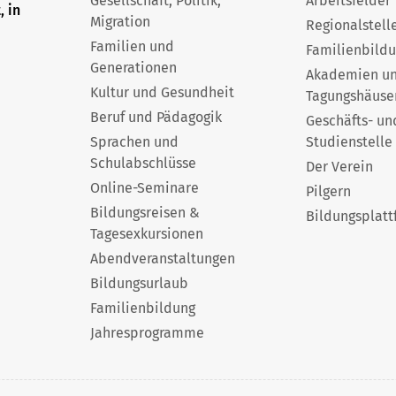
Gesellschaft, Politik,
Arbeitsfelder
, in
Migration
Regionalstell
Familien und
Familienbild
Generationen
Akademien u
Kultur und Gesundheit
Tagungshäuse
Beruf und Pädagogik
Geschäfts- un
Sprachen und
Studienstelle
Schulabschlüsse
Der Verein
Online-Seminare
Pilgern
Bildungsreisen &
Bildungsplatt
Tagesexkursionen
Abendveranstaltungen
Bildungsurlaub
Familienbildung
Jahresprogramme