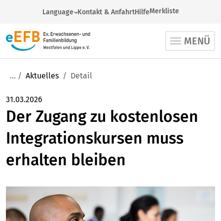
Merkliste
Language
Kontakt & Anfahrt
Hilfe
German
MENÜ
Arabic
English
French
Aktuelles
Detail
Russian
Spanish
31.03.2026
Der Zugang zu kostenlosen
Turkish
Ukrainian
Integrationskursen muss
erhalten bleiben