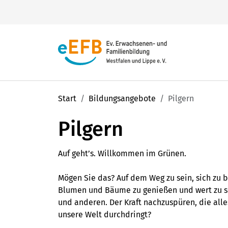
Ihr
evangelisches Erwachsenen-
Start
Bildungsangebote
Pilgern
Sie haben eine Frage?
und Familienbildungsnetzwerk
mit
Wir helfen Ihnen gern weiter.
zahlreichen Angeboten heißt Sie
Pilgern
herzlich willkommen!
0231 5409-10
Auf geht’s. Willkommen im Grünen.
info@ev-bildung.de
Mögen Sie das? Auf dem Weg zu sein, sich zu b
Blumen und Bäume zu genießen und wert zu sc
Finden Sie aus jährlich
über 10.000
und anderen. Der Kraft nachzuspüren, die al
Unsere 45 Regionalstellen
unsere Welt durchdringt?
Veranstaltungen, Seminaren,