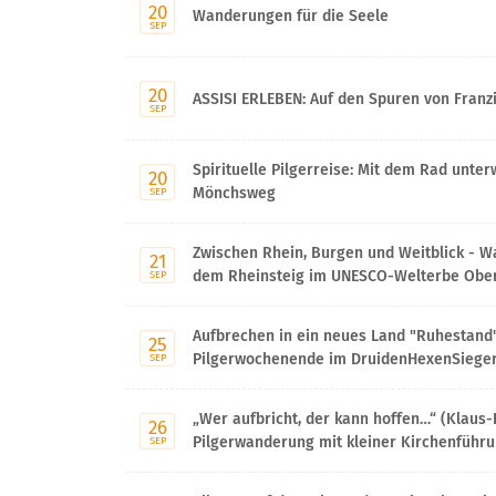
20
Wanderungen für die Seele
SEP
20
ASSISI ERLEBEN: Auf den Spuren von Franz
SEP
Spirituelle Pilgerreise: Mit dem Rad unte
20
Mönchsweg
SEP
Zwischen Rhein, Burgen und Weitblick - W
21
dem Rheinsteig im UNESCO-Welterbe Obere
SEP
Aufbrechen in ein neues Land "Ruhestand"
25
Pilgerwochenende im DruidenHexenSiege
SEP
„Wer aufbricht, der kann hoffen…“ (Klaus-
26
Pilgerwanderung mit kleiner Kirchenführu
SEP