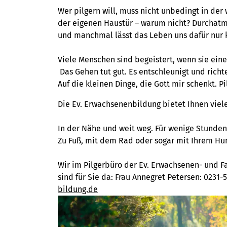
Fortbildungen oder auch Reise- und
Wer pilgern will, muss nicht unbedingt in der 
Kulturangeboten
das passende Angebot
der eigenen Haustür – warum nicht? Durchat
für sich!
und manchmal lässt das Leben uns dafür nur 
Alle Bildungsangebote
Viele Menschen sind begeistert, wenn sie eine
Das Gehen tut gut. Es entschleunigt und richt
Auf die kleinen Dinge, die Gott mir schenkt. Pi
Die Ev. Erwachsenenbildung bietet Ihnen viel
In der Nähe und weit weg. Für wenige Stunde
Zu Fuß, mit dem Rad oder sogar mit Ihrem Hu
Wir im Pilgerbüro der Ev. Erwachsenen- und F
sind für Sie da: Frau Annegret Petersen: 0231-
bildung.de