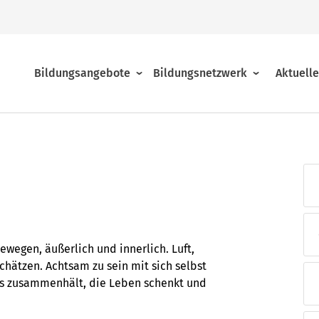
Bildungsangebote
Bildungsnetzwerk
Aktuell
Religion, Lebensgestaltung, Pilgern
Beratung
Über das Bildungsnetzwerk
Familien und Generationen
Allgemeine Geschäftsbedingungen
Regionalstellen
Beruf und Pädagogik
Jahresprogramme
Akademien und Tagungshäuser
ewegen, äußerlich und innerlich. Luft,
hätzen. Achtsam zu sein mit sich selbst
les zusammenhält, die Leben schenkt und
Online-Seminare
Presse
Der Verein