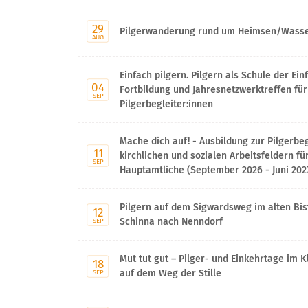
29
Pilgerwanderung rund um Heimsen/Wasse
AUG
Einfach pilgern. Pilgern als Schule der Ein
04
Fortbildung und Jahresnetzwerktreffen fü
SEP
Pilgerbegleiter:innen
Mache dich auf! - Ausbildung zur Pilgerbeg
11
kirchlichen und sozialen Arbeitsfeldern fü
SEP
Hauptamtliche (September 2026 - Juni 2027
Pilgern auf dem Sigwardsweg im alten Bi
12
Schinna nach Nenndorf
SEP
Mut tut gut – Pilger- und Einkehrtage im K
18
auf dem Weg der Stille
SEP