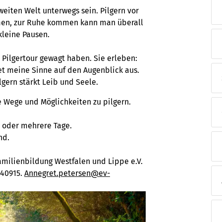
weiten Welt unterwegs sein. Pilgern vor
Abendveranstaltungen
Hilfe
Bildungsplattform
men, zur Ruhe kommen kann man überall
kleine Pausen.
Familienbildung
 Pilgertour gewagt haben. Sie erleben:
et meine Sinne auf den Augenblick aus.
lgern stärkt Leib und Seele.
e Wege und Möglichkeiten zu pilgern.
n oder mehrere Tage.
nd.
amilienbildung Westfalen und Lippe e.V.
540915.
Annegret.petersen@ev-