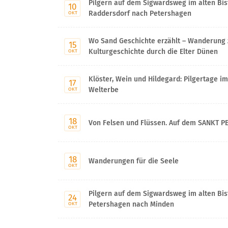
Pilgern auf dem Sigwardsweg im alten Bi
10
Raddersdorf nach Petershagen
OKT
Wo Sand Geschichte erzählt – Wanderung 
15
Kulturgeschichte durch die Elter Dünen
OKT
Klöster, Wein und Hildegard: Pilgertage 
17
Welterbe
OKT
18
Von Felsen und Flüssen. Auf dem SANKT P
OKT
18
Wanderungen für die Seele
OKT
Pilgern auf dem Sigwardsweg im alten Bi
24
Petershagen nach Minden
OKT