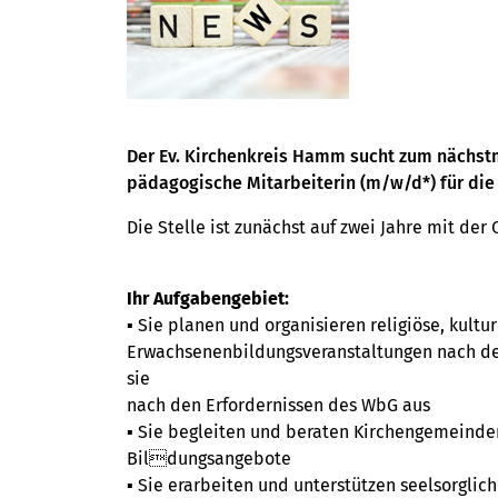
Fortbildungen oder auch Reise- und
Kulturangeboten
das passende Angebot
für sich!
Alle Bildungsangebote
Der Ev. Kirchenkreis Hamm sucht zum nächstm
pädagogische Mitarbeiterin (m/w/d*) für di
Die Stelle ist zunächst auf zwei Jahre mit der 
Ihr Aufgabengebiet:
▪ Sie planen und organisieren religiöse, kultu
Erwachsenenbildungsveranstaltungen nach de
sie
nach den Erfordernissen des WbG aus
▪ Sie begleiten und beraten Kirchengemeinden
Bildungsangebote
▪ Sie erarbeiten und unterstützen seelsorglic