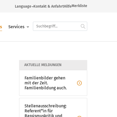
Merkliste
Language
Kontakt & Anfahrt
Hilfe
German
Arabic
es
Services
English
French
Russian
Gesellschaft, Politik, Migration
Kontakt & Anfahrt
Arbeitsfelder
Spanish
Turkish
AKTUELLE MELDUNGEN
Ukrainian
Kultur und Gesundheit
Bildungsplattform
Familienbildung
Familienbilder gehen 
mit der Zeit. 
Sprachen und Schulabschlüsse
Interner Bereich
Geschäfts- und Studienstelle
Familienbildung auch.
Bildungsreisen & Tagesexkursionen
Prävention & Awareness
Pilgern
Stellenausschreibung: 
Referent*in für 
Rassismuskritik und 