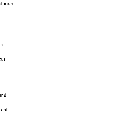
Rahmen
em
zur
und
icht