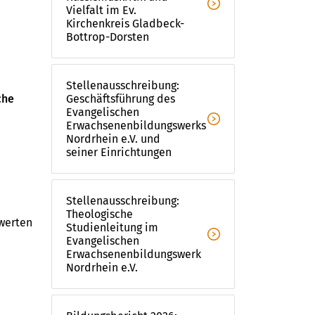
Vielfalt im Ev. 
Bildungsurlaub
Widerrufsformular
Kirchenkreis Gladbeck-
Bottrop-Dorsten
Jahresprogramme
Stellenausschreibung: 
che
Geschäftsführung des 
Evangelischen 
Erwachsenenbildungswerks 
Nordrhein e.V. und 
seiner Einrichtungen
Stellenausschreibung: 
Theologische 
werten
Studienleitung im 
Evangelischen 
Erwachsenenbildungswerk 
Nordrhein e.V. 