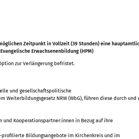
Abendveranstaltungen
Hilfe
Bildungsplattform
Familienbildung
öglichen Zeitpunkt in Vollzeit (39 Stunden) eine hauptamtli
e Evangelische Erwachsenenbildung (HPM)
Option zur Verlängerung befristet.
relle und gesellschaftspolitische
m Weiterbildungsgesetz NRW (WbG), führen diese durch und 
 und Kooperationspartner:innen in Bezug auf ihre
h-profilierte Bildungsangebote im Kirchenkreis und im