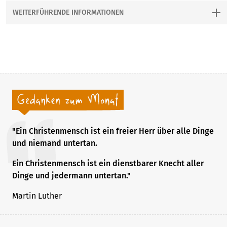
WEITERFÜHRENDE INFORMATIONEN
Zielgruppe/n:
Allgemein an Weiterbildung Interessierte
Referent / Referentin
Frau Sabine Drescher
Sachbereich/e:
Religion, Lebensgestaltung, Pilgern
Veranstaltungsart:
Studienreise mit Übernachtung (TT)
"Ein Christenmensch ist ein freier Herr über alle Dinge
und niemand untertan.
Ein Christenmensch ist ein dienstbarer Knecht aller
Dinge und jedermann untertan."
Martin Luther