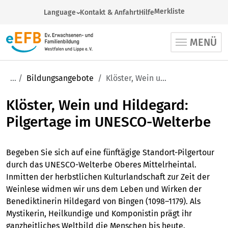
Merkliste
Language
Kontakt & Anfahrt
Hilfe
German
MENÜ
Arabic
English
French
Bildungsangebote
Klöster, Wein und Hildegard: Pilgertage im UNESCO-Welterbe
Russian
Klöster, Wein und Hildegard:
Spanish
Turkish
Pilgertage im UNESCO-Welterbe
Ukrainian
Begeben Sie sich auf eine fünftägige Standort-Pilgertour
durch das UNESCO-Welterbe Oberes Mittelrheintal.
Inmitten der herbstlichen Kulturlandschaft zur Zeit der
Weinlese widmen wir uns dem Leben und Wirken der
Benediktinerin Hildegard von Bingen (1098–1179). Als
Mystikerin, Heilkundige und Komponistin prägt ihr
ganzheitliches Weltbild die Menschen bis heute.