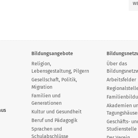
WE
Z
R
S
V
Bildungsangebote
Bildungsnetz
Religion,
Über das
Lebensgestaltung, Pilgern
Bildungsnetz
Gesellschaft, Politik,
Arbeitsfelder
Migration
Regionalstell
Familien und
Familienbild
Generationen
Akademien u
aus
Kultur und Gesundheit
Tagungshäuse
Beruf und Pädagogik
Geschäfts- un
Sprachen und
Studienstelle
Schulabschlüsse
Der Verein