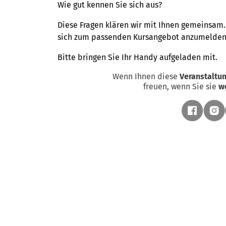
Fortbildungen oder auch Reise- und
Wie gut kennen Sie sich aus?
Kulturangeboten
das passende Angebot
Diese Fragen klären wir mit Ihnen gemeinsam. 
für sich!
sich zum passenden Kursangebot anzumelden
Alle Bildungsangebote
Bitte bringen Sie Ihr Handy aufgeladen mit.
Wenn Ihnen diese
Veranstaltu
freuen, wenn Sie sie
w