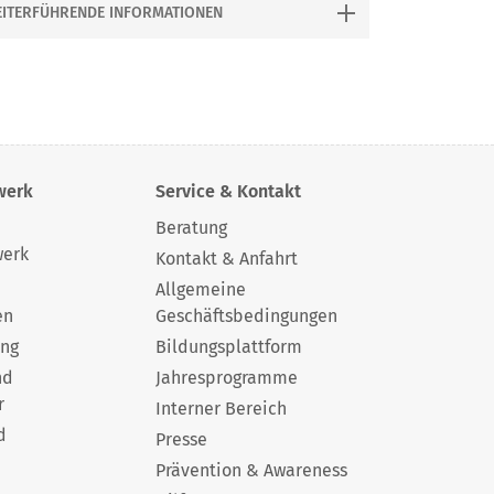
ITERFÜHRENDE INFORMATIONEN
ielgruppe/n:
Ältere, Senior/inn/en
eferent / Referentin:
Georg Stark
achbereich/e:
Gesellschaft, Politik, Migration
eranstaltungsart:
Einzelveranstaltung
werk
Service & Kontakt
Beratung
werk
Kontakt & Anfahrt
Allgemeine
en
Geschäftsbedingungen
ung
Bildungsplattform
nd
Jahresprogramme
r
Interner Bereich
d
Presse
Prävention & Awareness