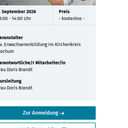
Bildungsurlaub
Widerrufsformular
. September 2026
Preis
3:00 - 14:00 Uhr
- kostenlos -
Jahresprogramme
eranstalter
v. Erwachsenenbildung im Kirchenkreis
Bochum
erantwortliche/r Mitarbeiter/in
rau Doris Brandt
ursleitung
rau Doris Brandt
Zur Anmeldung