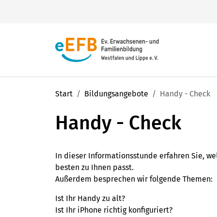
Ihr
evangelisches Erwachsenen-
Start
Bildungsangebote
Handy - Check
Sie haben eine Frage?
und Familienbildungsnetzwerk
mit
Wir helfen Ihnen gern weiter.
zahlreichen Angeboten heißt Sie
Handy - Check
herzlich willkommen!
0231 5409-10
info@ev-bildung.de
In dieser Informationsstunde erfahren Sie, w
besten zu Ihnen passt.
Außerdem besprechen wir folgende Themen:
Finden Sie aus jährlich
über 10.000
Ist Ihr Handy zu alt?
Unsere 45 Regionalstellen
Veranstaltungen, Seminaren,
Ist Ihr iPhone richtig konfiguriert?