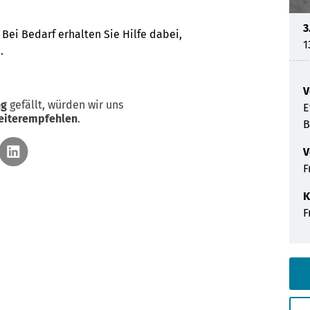
Abendveranstaltungen
Hilfe
Bildungsplattform
3
Bei Bedarf erhalten Sie Hilfe dabei,
1
.
Familienbildung
V
ng
gefällt, würden wir uns
E
eiterempfehlen
.
V
F
K
F