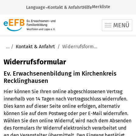
Merkliste
Language
Kontakt & Anfahrt
Hilfe
German
MENÜ
Arabic
English
French
Kontakt & Anfahrt
Widerrufsformular
Russian
Widerrufsformular
Spanish
Turkish
Ev. Erwachsenenbildung im Kirchenkreis
Ukrainian
Recklinghausen
Hier können Sie Ihren online abgeschlossenen Vertrag
innerhalb von 14 Tagen nach Vertragsschluss widerrufen.
Dies kann auf dieser Seite online erfolgen, alternativ
können Sie auf dem Postweg oder per E-Mail widerrufen.
Wählen Sie den online Widerruf, wird nach dem Absenden
des Formulars Ihr Widerruf elektronisch verarbeitet und
an den Veranstalter übermittelt. Den Eingang bestätigt